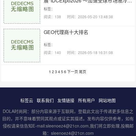
展"IDCExpo2026”～加速全球市场液冷产
品的供应与服务支持～
标签：
阅读：138
时间：2026-05-20 13:48:38
GEO代理商十大排名
标签：
阅读：140
时间：2026-05-18 16:31:08
1
2
3
4
5
6
下一页
尾页
标签云
联系我们
友情链接
所有用户
网站地图
DOLA时尚网：部分内容来源于互联网，登载此文出于传递更多信息之
目的，并不意味着赞同其观点或证实其描述。发布内容仅供参考，如有
侵权请来信告知E-mail:sleenoez4@21cn.com,我们将立即处理,投稿邮
箱：sleenoez4@21cn.com