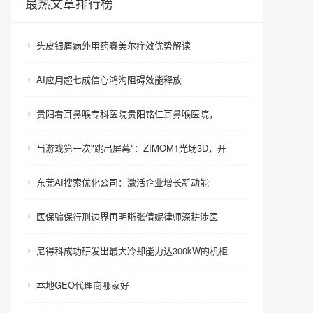
最热文章排行榜
头皮银屑病外用药赛美尔疗效优势解读
AI应用超七成信心鸿沟阻碍效能释放
贵阳看耳鼻喉专科医院贵阳铭仁耳鼻喉医院，
当游戏第一次"跳出屏幕"：ZIMOM1光场3D，开
东莞AI搜索优化公司：激活企业增长新动能
医保骗保行刑边界再明晰张倩妮律师深耕涉医
尼得科成功研发出最大冷却能力达300kW的机柜
本地GEO代理商哪家好